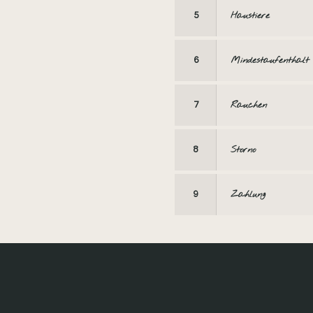
Haustiere
5
Mindestaufenthalt
6
Rauchen
7
Storno
8
Zahlung
9