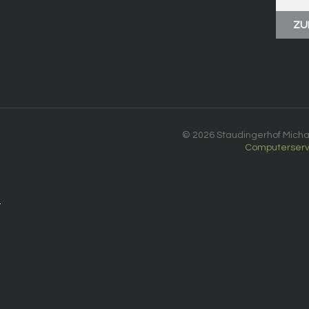
ZU
© 2026 Staudingerhof Michae
Computerservi